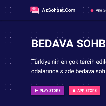
AzSohbet.Com
Ana S
BEDAVA SOHB
Türkiye'nin en çok tercih edi
odalarında sizde bedava soh
PLAY STORE
APP STORE