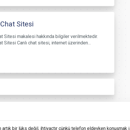
 Chat Sitesi
at Sitesi makalesi hakkında bilgiler verilmektedir.
at Sitesi Canlı chat sitesi, internet üzerinden…
n artık bir lüks değil, ihtiyaçtır çünkü telefon eldeyken konuşma