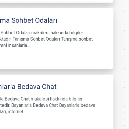
ma Sohbet Odaları
Sohbet Odaları makalesi hakkında bilgiler
tadır. Tanışma Sohbet Odaları Tanışma sohbet
yeni insanlarla…
larla Bedava Chat
la Bedava Chat makalesi hakkında bilgiler
tedir. Bayanlarla Bedava Chat Bayanlarla bedava
arı, internet…