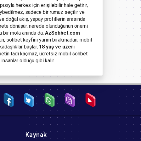
ıyla herkes için erişilebilir hale getirir,
aybedilmez, sadece bir rumuz seçilir ve
e doğal akış, yapay profillerin arasında
abbete dönüşür, nerede olunduğunun önemi
a bir mola anında da,
AzSohbet.com
n, sohbet keyfini yarım bırakmadan, mobil
kadaşlıklar başlar,
18 yaş ve üzeri
ohbetin tadı kaçmaz, ücretsiz mobil sohbet
nsanlar olduğu gibi kalır.
Kaynak