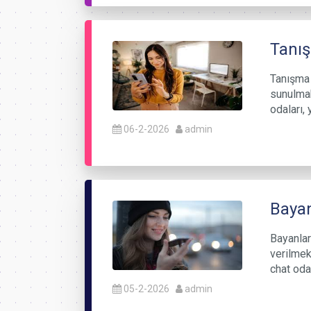
Tanış
Tanışma 
sunulmak
odaları, 
06-2-2026
admin
Bayan
Bayanlar
verilmek
chat odal
05-2-2026
admin