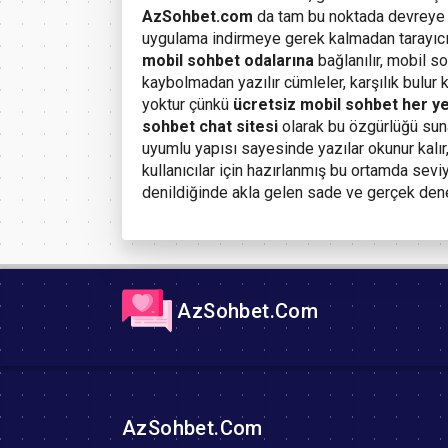
AzSohbet.com
da tam bu noktada devreye 
uygulama indirmeye gerek kalmadan tarayıcıd
mobil sohbet odalarına
bağlanılır, mobil s
kaybolmadan yazılır cümleler, karşılık bulu
yoktur çünkü
ücretsiz mobil sohbet her y
sohbet chat sitesi
olarak bu özgürlüğü sun
uyumlu yapısı sayesinde yazılar okunur kalır,
kullanıcılar için hazırlanmış bu ortamda sevi
denildiğinde akla gelen sade ve gerçek de
AzSohbet.Com
AzSohbet.Com