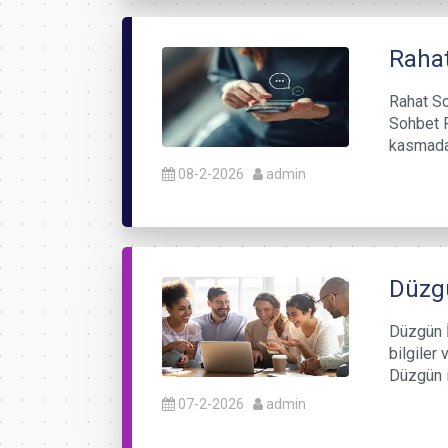
Raha
Rahat So
Sohbet R
kasmada
08-2-2026
admin
Düzgü
Düzgün İ
bilgiler
Düzgün 
07-2-2026
admin