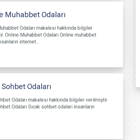
e Muhabbet Odaları
uhabbet Odaları makalesi hakkında bilgiler
tir. Online Muhabbet Odaları Online muhabbet
nsanların internet…
 Sohbet Odaları
hbet Odaları makalesi hakkında bilgiler verilmiştir.
hbet Odaları Sıcak sohbet odaları insanların
…