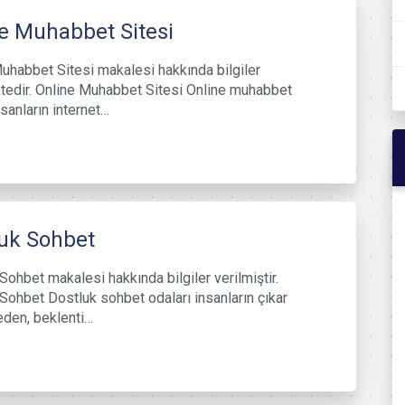
e Muhabbet Sitesi
uhabbet Sitesi makalesi hakkında bilgiler
tedir. Online Muhabbet Sitesi Online muhabbet
nsanların internet…
uk Sohbet
Sohbet makalesi hakkında bilgiler verilmiştir.
Sohbet Dostluk sohbet odaları insanların çıkar
den, beklenti…