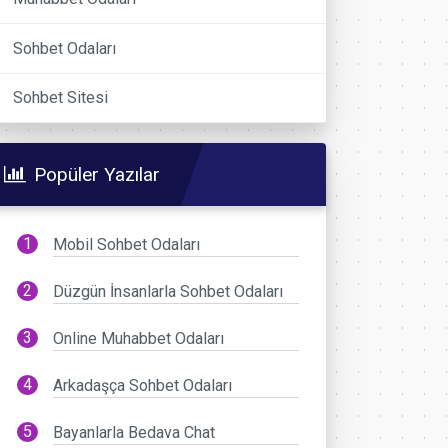
Sohbet Odaları
Sohbet Sitesi
Popüler Yazılar
Mobil Sohbet Odaları
Düzgün İnsanlarla Sohbet Odaları
Online Muhabbet Odaları
Arkadaşça Sohbet Odaları
Bayanlarla Bedava Chat