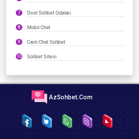
Dost Sohbet Odaları
Mobil Chat
Canlı Chat Sohbet
Sohbet Sitesi
AzSohbet.Com