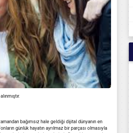
lınmıştır.
zamandan bağımsız hale geldiği dijital dünyanın en
lefonların günlük hayatın ayrılmaz bir parçası olmasıyla