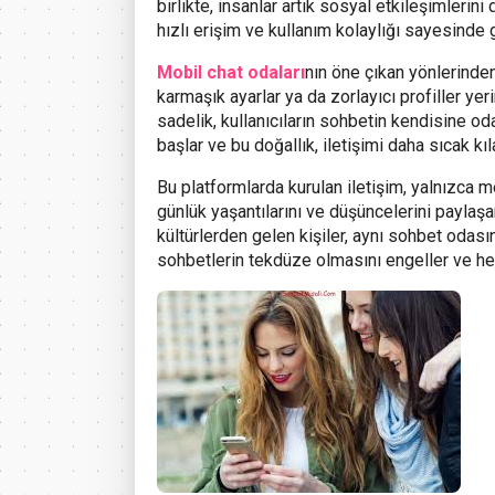
birlikte, insanlar artık sosyal etkileşimlerini
hızlı erişim ve kullanım kolaylığı sayesinde g
Mobil chat odaları
nın öne çıkan yönlerinden
karmaşık ayarlar ya da zorlayıcı profiller y
sadelik, kullanıcıların sohbetin kendisine 
başlar ve bu doğallık, iletişimi daha sıcak kıla
Bu platformlarda kurulan iletişim, yalnızca mes
günlük yaşantılarını ve düşüncelerini paylaşara
kültürlerden gelen kişiler, aynı sohbet odasın
sohbetlerin tekdüze olmasını engeller ve he