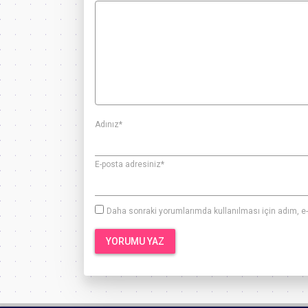
Adınız
*
E-posta adresiniz
*
Daha sonraki yorumlarımda kullanılması için adım, e-