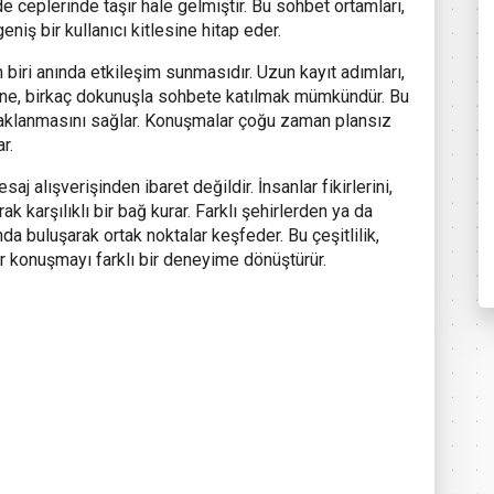
 de ceplerinde taşır hale gelmiştir. Bu sohbet ortamları,
eniş bir kullanıcı kitlesine hitap eder.
 biri anında etkileşim sunmasıdır. Uzun kayıt adımları,
erine, birkaç dokunuşla sohbete katılmak mümkündür. Bu
odaklanmasını sağlar. Konuşmalar çoğu zaman plansız
r.
aj alışverişinden ibaret değildir. İnsanlar fikirlerini,
k karşılıklı bir bağ kurar. Farklı şehirlerden ya da
da buluşarak ortak noktalar keşfeder. Bu çeşitlilik,
r konuşmayı farklı bir deneyime dönüştürür.