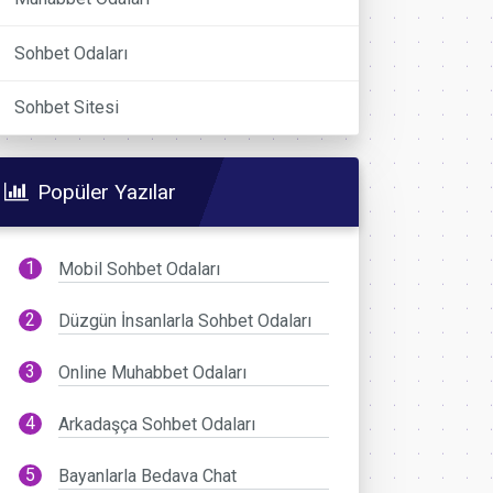
Sohbet Odaları
Sohbet Sitesi
Popüler Yazılar
Mobil Sohbet Odaları
Düzgün İnsanlarla Sohbet Odaları
Online Muhabbet Odaları
Arkadaşça Sohbet Odaları
Bayanlarla Bedava Chat