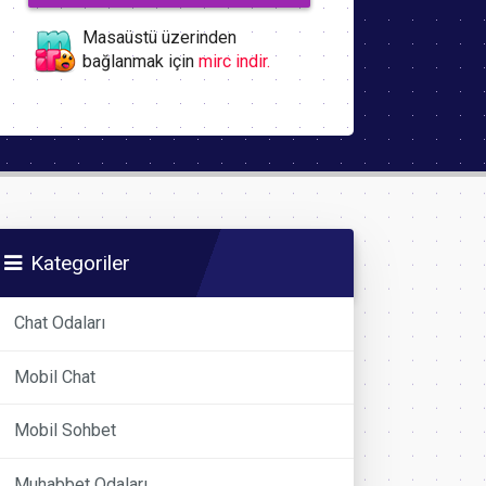
Masaüstü üzerinden
bağlanmak için
mirc indir.
Kategoriler
Chat Odaları
Mobil Chat
Mobil Sohbet
Muhabbet Odaları