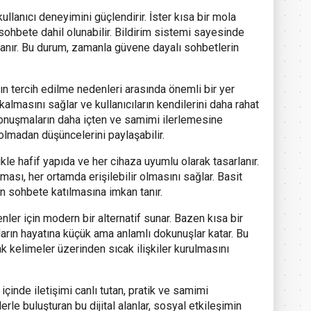
kullanıcı deneyimini güçlendirir. İster kısa bir mola
sohbete dahil olunabilir. Bildirim sistemi sayesinde
azanır. Bu durum, zamanla güvene dayalı sohbetlerin
ın tercih edilme nedenleri arasında önemli bir yer
i kalmasını sağlar ve kullanıcıların kendilerini daha rahat
konuşmaların daha içten ve samimi ilerlemesine
 olmadan düşüncelerini paylaşabilir.
ikle hafif yapıda ve her cihaza uyumlu olarak tasarlanır.
ması, her ortamda erişilebilir olmasını sağlar. Basit
an sohbete katılmasına imkan tanır.
ler için modern bir alternatif sunar. Bazen kısa bir
rın hayatına küçük ama anlamlı dokunuşlar katar. Bu
rak kelimeler üzerinden sıcak ilişkiler kurulmasını
içinde iletişimi canlı tutan, pratik ve samimi
erle buluşturan bu dijital alanlar, sosyal etkileşimin