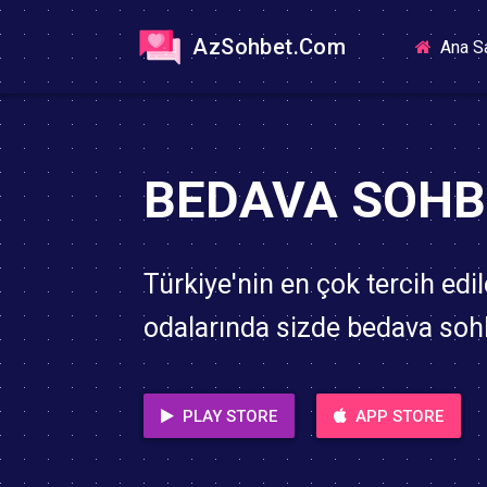
AzSohbet.Com
Ana S
BEDAVA SOHB
Türkiye'nin en çok tercih edi
odalarında sizde bedava soh
PLAY STORE
APP STORE