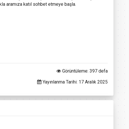
kla aramıza katıl sohbet etmeye başla.
Görüntüleme: 397 defa
Yayınlanma Tarihi: 17 Aralık 2025