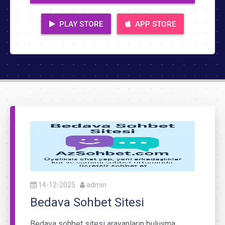
PLAY STORE
APP STORE
14-12-2025
admin
Bedava Sohbet Sitesi
Bedava sohbet sitesi arayanların buluşma