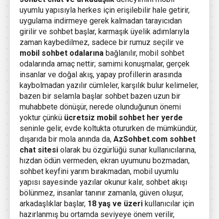
uyumlu yapısıyla herkes için erişilebilir hale getirir,
uygulama indirmeye gerek kalmadan tarayıcıdan
girilir ve sohbet başlar, karmaşık üyelik adımlarıyla
zaman kaybedilmez, sadece bir rumuz seçilir ve
mobil sohbet odalarına
bağlanılır, mobil sohbet
odalarında amaç nettir; samimi konuşmalar, gerçek
insanlar ve doğal akış, yapay profillerin arasında
kaybolmadan yazılır cümleler, karşılık bulur kelimeler,
bazen bir selamla başlar sohbet bazen uzun bir
muhabbete dönüşür, nerede olunduğunun önemi
yoktur çünkü
ücretsiz mobil sohbet her yerde
seninle gelir, evde koltukta otururken de mümkündür,
dışarıda bir mola anında da,
AzSohbet.com sohbet
chat sitesi
olarak bu özgürlüğü sunar kullanıcılarına,
hızdan ödün vermeden, ekran uyumunu bozmadan,
sohbet keyfini yarım bırakmadan, mobil uyumlu
yapısı sayesinde yazılar okunur kalır, sohbet akışı
bölünmez, insanlar tanınır zamanla, güven oluşur,
arkadaşlıklar başlar,
18 yaş ve üzeri
kullanıcılar için
hazırlanmış bu ortamda seviyeye önem verilir,