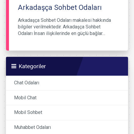
Arkadaşça Sohbet Odaları
Arkadaşça Sohbet Odaları makalesi hakkında
bilgiler verilmektedir. Arkadaşça Sohbet
Odaları İnsan ilişkilerinde en güçlü bağlar…
Kategoriler
Chat Odaları
Mobil Chat
Mobil Sohbet
Muhabbet Odaları