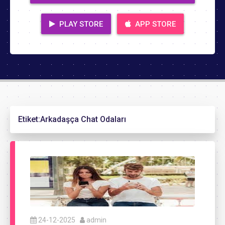
PLAY STORE
APP STORE
Etiket:
Arkadaşça Chat Odaları
24-12-2025
admin