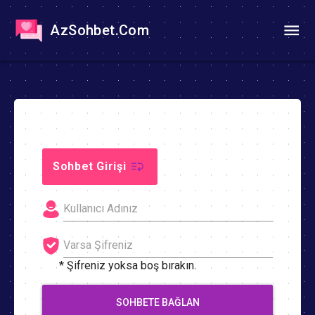
AzSohbet.Com
Sohbet Girişi
* Şifreniz yoksa boş bırakın.
SOHBETE BAĞLAN