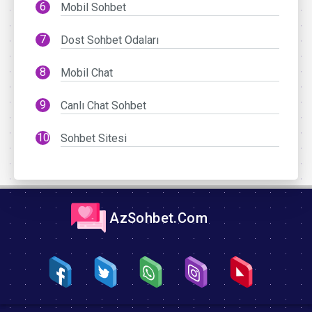
Mobil Sohbet
Dost Sohbet Odaları
Mobil Chat
Canlı Chat Sohbet
Sohbet Sitesi
AzSohbet.Com