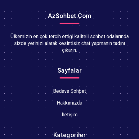
AzSohbet.Com
Ülkemizin en çok tercih ettiği kaliteli sohbet odalarında
sizde yerinizi alarak kesintisiz chat yapmanın tadını
çıkarın.
Sayfalar
Bedava Sohbet
Hakkımızda
İletişim
Kategoriler