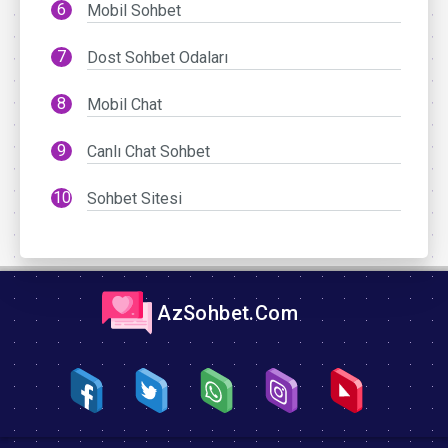
Mobil Sohbet
Dost Sohbet Odaları
Mobil Chat
Canlı Chat Sohbet
Sohbet Sitesi
AzSohbet.Com