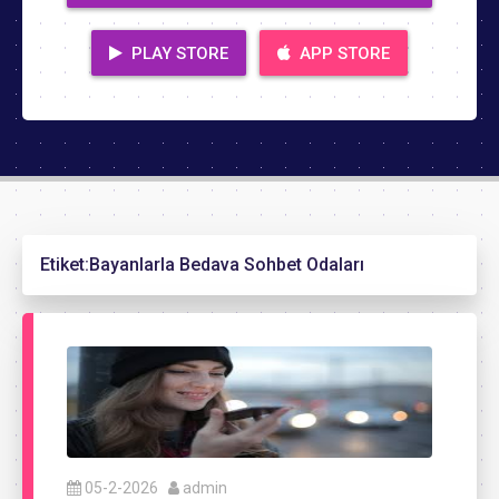
PLAY STORE
APP STORE
Etiket:
Bayanlarla Bedava Sohbet Odaları
05-2-2026
admin