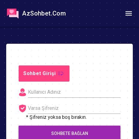
AzSohbet.Com
Sohbet Girişi
* Şifreniz yoksa boş bırakın.
SOHBETE BAĞLAN