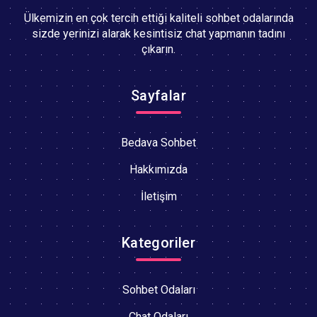
Ülkemizin en çok tercih ettiği kaliteli sohbet odalarında
sizde yerinizi alarak kesintisiz chat yapmanın tadını
çıkarın.
Sayfalar
Bedava Sohbet
Hakkımızda
İletişim
Kategoriler
Sohbet Odaları
Chat Odaları