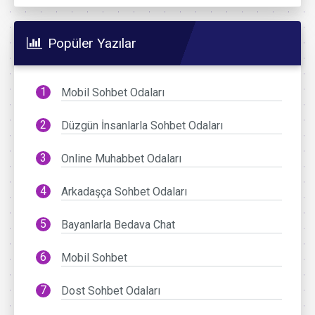
Popüler Yazılar
Mobil Sohbet Odaları
Düzgün İnsanlarla Sohbet Odaları
Online Muhabbet Odaları
Arkadaşça Sohbet Odaları
Bayanlarla Bedava Chat
Mobil Sohbet
Dost Sohbet Odaları