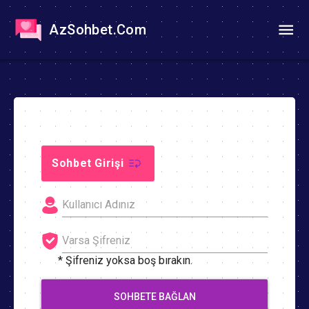
AzSohbet.Com
Sohbet Girişi
* Şifreniz yoksa boş bırakın.
SOHBETE BAĞLAN