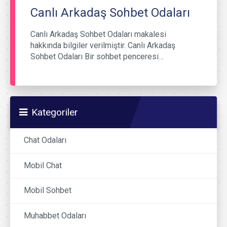
Canlı Arkadaş Sohbet Odaları
Canlı Arkadaş Sohbet Odaları makalesi
hakkında bilgiler verilmiştir. Canlı Arkadaş
Sohbet Odaları Bir sohbet penceresi…
Kategoriler
Chat Odaları
Mobil Chat
Mobil Sohbet
Muhabbet Odaları