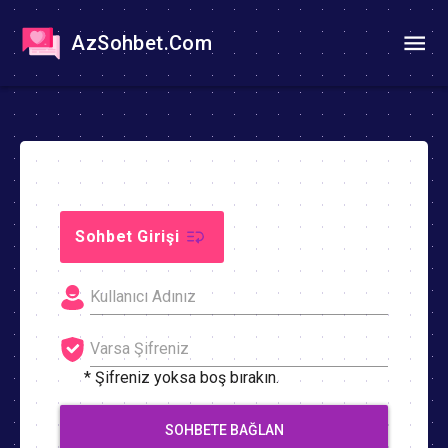
AzSohbet.Com
Sohbet Girişi
* Şifreniz yoksa boş bırakın.
SOHBETE BAĞLAN