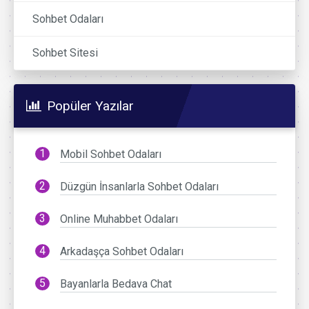
Sohbet Odaları
Sohbet Sitesi
Popüler Yazılar
Mobil Sohbet Odaları
Düzgün İnsanlarla Sohbet Odaları
Online Muhabbet Odaları
Arkadaşça Sohbet Odaları
Bayanlarla Bedava Chat