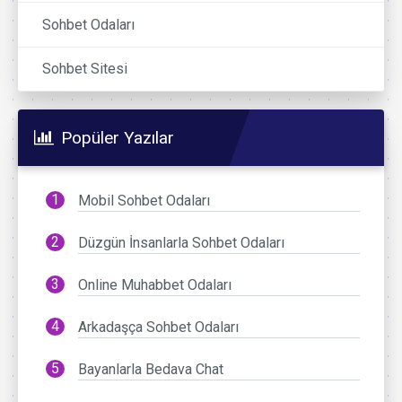
Sohbet Odaları
Sohbet Sitesi
Popüler Yazılar
Mobil Sohbet Odaları
Düzgün İnsanlarla Sohbet Odaları
Online Muhabbet Odaları
Arkadaşça Sohbet Odaları
Bayanlarla Bedava Chat