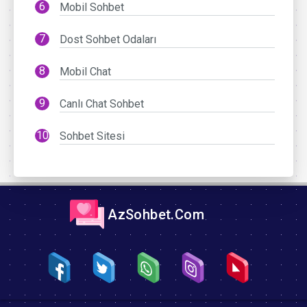
Mobil Sohbet
Dost Sohbet Odaları
Mobil Chat
Canlı Chat Sohbet
Sohbet Sitesi
AzSohbet.Com