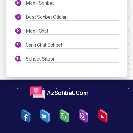
Mobil Sohbet
Dost Sohbet Odaları
Mobil Chat
Canlı Chat Sohbet
Sohbet Sitesi
AzSohbet.Com