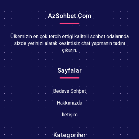
AzSohbet.Com
Ülkemizin en çok tercih ettiği kaliteli sohbet odalarında
sizde yerinizi alarak kesintisiz chat yapmanın tadını
çıkarın.
Sayfalar
Bedava Sohbet
Hakkımızda
İletişim
Kategoriler