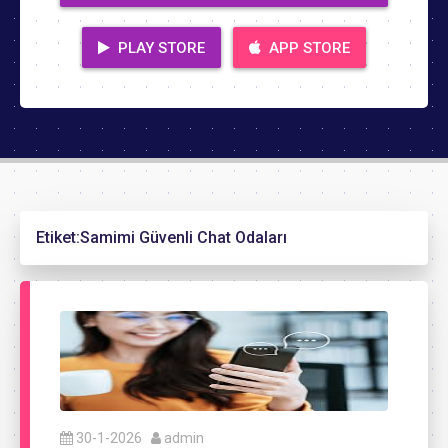
PLAY STORE
APP STORE
Etiket:
Samimi Güvenli Chat Odaları
30-1-2026
admin