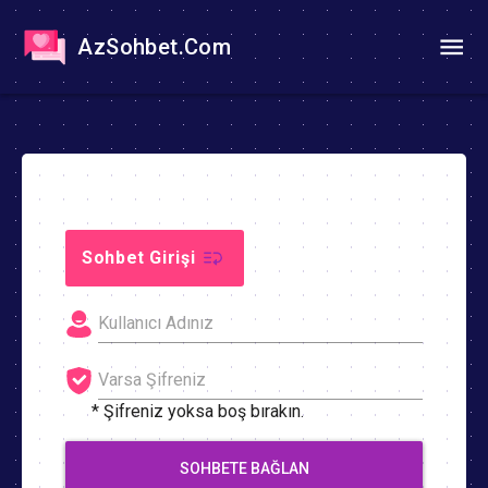
AzSohbet.Com
Sohbet Girişi
* Şifreniz yoksa boş bırakın.
SOHBETE BAĞLAN