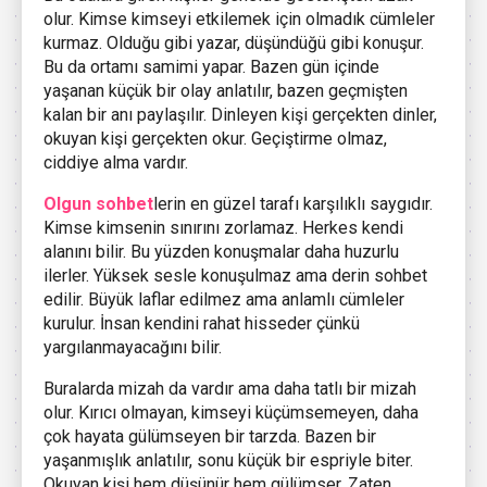
olur. Kimse kimseyi etkilemek için olmadık cümleler
kurmaz. Olduğu gibi yazar, düşündüğü gibi konuşur.
Bu da ortamı samimi yapar. Bazen gün içinde
yaşanan küçük bir olay anlatılır, bazen geçmişten
kalan bir anı paylaşılır. Dinleyen kişi gerçekten dinler,
okuyan kişi gerçekten okur. Geçiştirme olmaz,
ciddiye alma vardır.
Olgun sohbet
lerin en güzel tarafı karşılıklı saygıdır.
Kimse kimsenin sınırını zorlamaz. Herkes kendi
alanını bilir. Bu yüzden konuşmalar daha huzurlu
ilerler. Yüksek sesle konuşulmaz ama derin sohbet
edilir. Büyük laflar edilmez ama anlamlı cümleler
kurulur. İnsan kendini rahat hisseder çünkü
yargılanmayacağını bilir.
Buralarda mizah da vardır ama daha tatlı bir mizah
olur. Kırıcı olmayan, kimseyi küçümsemeyen, daha
çok hayata gülümseyen bir tarzda. Bazen bir
yaşanmışlık anlatılır, sonu küçük bir espriyle biter.
Okuyan kişi hem düşünür hem gülümser. Zaten